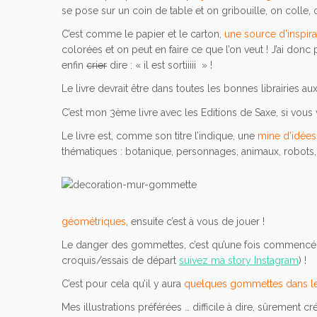
se pose sur un coin de table et on gribouille, on colle, 
C’est comme le papier et le carton,
une source d’inspira
colorées et on peut en faire ce que l’on veut ! J’ai don
enfin
crier
dire : « il est sortiiiii » !
Le livre devrait être dans toutes les bonnes librairies a
C’est mon 3ème livre avec les Editions de Saxe, si vous
Le livre est, comme son titre l’indique, une
mine d’idées
thématiques : botanique, personnages, animaux, robots, mo
géométriques
, ensuite c’est à vous de jouer !
Le danger des gommettes, c’est qu’une fois commencé o
croquis/essais de départ
suivez ma story Instagram
) !
C’est pour cela qu’il y aura
quelques gommettes dans le 
Mes illustrations préférées … difficile à dire, sûrement 