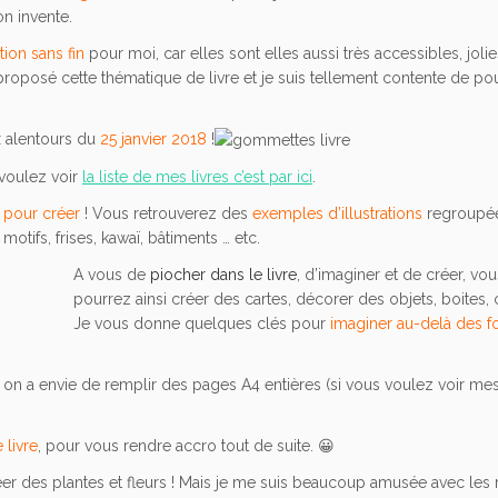
on invente.
tion sans fin
pour moi, car elles sont elles aussi très accessibles, jolie
c proposé cette thématique de livre et je suis tellement contente de po
ux alentours du
25 janvier 2018
!
 voulez voir
la liste de mes livres c’est par ici
.
 pour créer
! Vous retrouverez des
exemples d’illustrations
regroupée
tifs, frises, kawaï, bâtiments … etc.
A vous de
piocher dans le livre
, d’imaginer et de créer, vo
pourrez ainsi créer des cartes, décorer des objets, boites, 
Je vous donne quelques clés pour
imaginer au-delà des 
n a envie de remplir des pages A4 entières (si vous voulez voir me
livre
, pour vous rendre accro tout de suite. 😀
créer des plantes et fleurs ! Mais je me suis beaucoup amusée avec les 