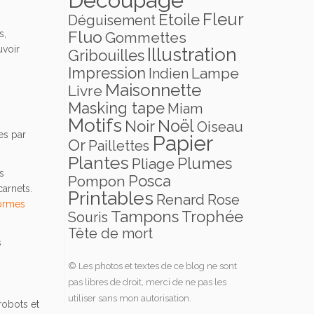
Fleur
Etoile
Déguisement
Fluo
s,
Gommettes
uvoir
Illustration
Gribouilles
Impression
Lampe
Indien
Maisonnette
Livre
Masking tape
Miam
Motifs
Noël
Noir
Oiseau
s par
Papier
Or
Paillettes
Plantes
Plumes
Pliage
us
Posca
Pompon
carnets.
Printables
Renard
Rose
formes
Tampons
Trophée
Souris
Tête de mort
s
© Les photos et textes de ce blog ne sont
pas libres de droit, merci de ne pas les
utiliser sans mon autorisation.
robots et