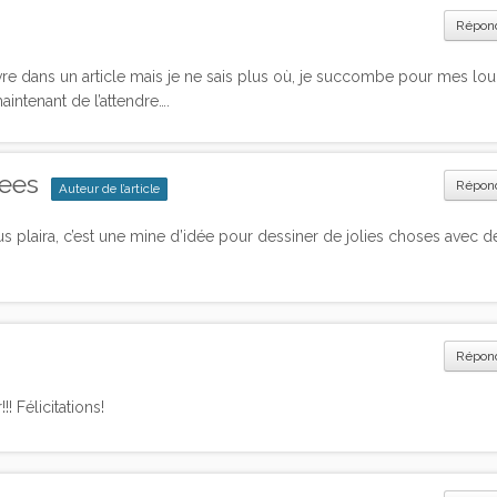
Répon
ivre dans un article mais je ne sais plus où, je succombe pour mes lo
aintenant de l’attendre….
dees
Répon
Auteur de l’article
ous plaira, c’est une mine d’idée pour dessiner de jolies choses avec d
Répon
!! Félicitations!