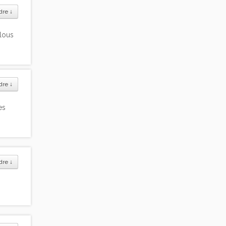
dre
↓
ulous
dre
↓
es
dre
↓