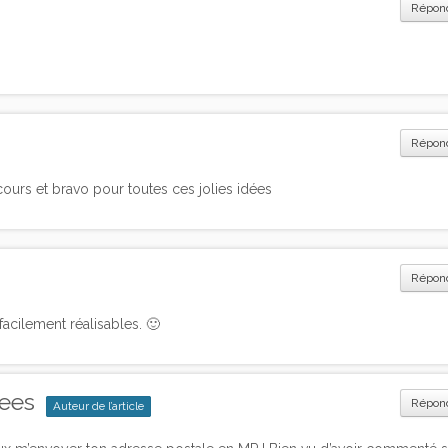
Répon
Répon
ours et bravo pour toutes ces jolies idées
Répon
acilement réalisables. 🙂
dees
Répon
Auteur de l’article