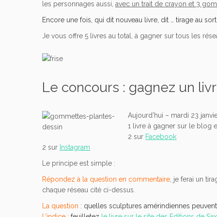
les personnages aussi,
avec un trait de crayon et 3 go
Encore une fois, qui dit nouveau livre, dit … tirage au sort
Je vous offre 5 livres au total, à gagner sur tous les rés
Le concours : gagnez un livr
Aujourd’hui – mardi 23 janvie
1 livre à gagner sur le blog
2 sur
Facebook
2 sur
Instagram
Le principe est simple :
Répondez à la question en commentaire
, je ferai un ti
chaque réseau cité ci-dessus.
La question
:
quelles sculptures amérindiennes peuvent
L’indice :
feuilletez
le livre sur le site des Editions de Sa