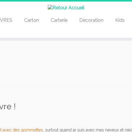
IVRES
Carton
Carterie
Décoration
Kids
vre !
nt avec des gommettes
, surtout quand je suis avec mes neveux et niè