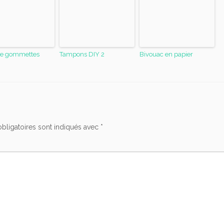
de gommettes
Tampons DIY 2
Bivouac en papier
bligatoires sont indiqués avec
*