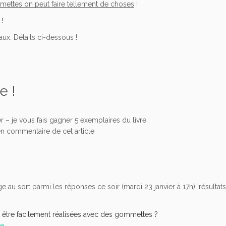
mmettes on peut faire tellement de choses
!
 !
eaux. Détails ci-dessous !
e !
r – je vous fais gagner 5 exemplaires du livre :
 en commentaire de cet article
rage au sort parmi les réponses ce soir (mardi 23 janvier à 17h), résultat
 être facilement réalisées avec des gommettes ?
xe