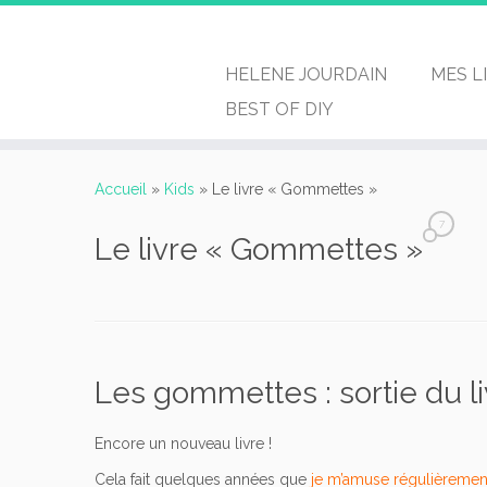
HELENE JOURDAIN
MES L
BEST OF DIY
Passer
au
Accueil
»
Kids
»
Le livre « Gommettes »
contenu
7
Le livre « Gommettes »
Les gommettes : sortie du li
Encore un nouveau livre !
Cela fait quelques années que
je m’amuse régulièreme