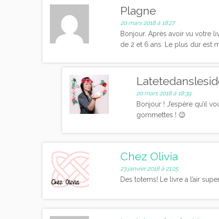
Plagne
20 mars 2018 à 18:27
Bonjour. Après avoir vu votre l
de 2 et 6 ans. Le plus dur est m
Latetedanslesi
20 mars 2018 à 18:39
Bonjour ! J’espère qu’il v
gommettes ! 😉
Chez Olivia
23 janvier 2018 à 21:25
Des totems! Le livre a l’air super!