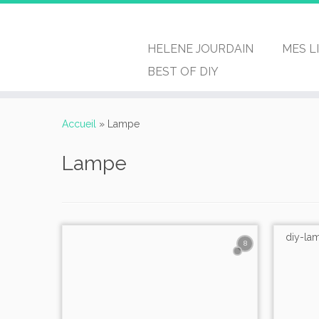
HELENE JOURDAIN
MES L
BEST OF DIY
Passer
au
Accueil
»
Lampe
contenu
Lampe
8