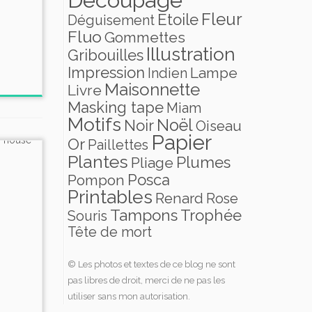
Fleur
Etoile
Déguisement
Fluo
Gommettes
Illustration
Gribouilles
Impression
Lampe
Indien
Maisonnette
Livre
Masking tape
Miam
Motifs
Noël
Noir
Oiseau
Papier
Or
Paillettes
Plantes
Plumes
Pliage
Posca
Pompon
Printables
Renard
Rose
Tampons
Trophée
Souris
Tête de mort
© Les photos et textes de ce blog ne sont
pas libres de droit, merci de ne pas les
utiliser sans mon autorisation.