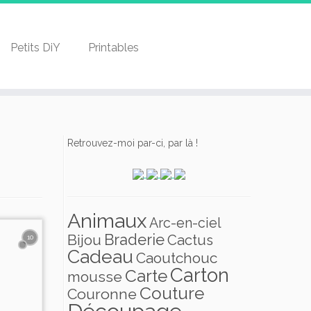
Petits DiY
Printables
Retrouvez-moi par-ci, par là !
Animaux
Arc-en-ciel
Braderie
Bijou
Cactus
10
Cadeau
Caoutchouc
Carton
Carte
mousse
Couture
Couronne
Découpage