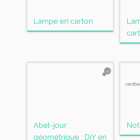
Lampe en carton
Lam
car
43
Abat-jour
Not
géométrique : DiY en