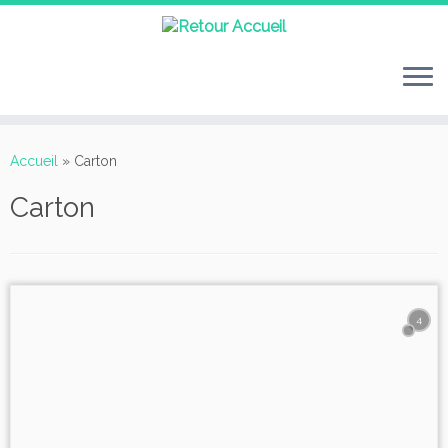
Passer
au
Accueil
»
Carton
contenu
Carton
4