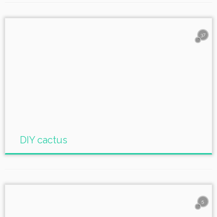
37
DIY cactus
5