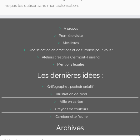
ne pas les utiliser sans mon autorisation.
A propos
Première visite
Mes livres
Une sélection de créations et de tutoriels pour vous !
Ateliers créatifs à Clermont-Ferrand
Mentions légales
Les dernières idées :
Griffographe : pochoir créatif !
Illustration de Noël
Ville en carton
Crayons de couleurs
Camionnette fleurie
Archives
Archives