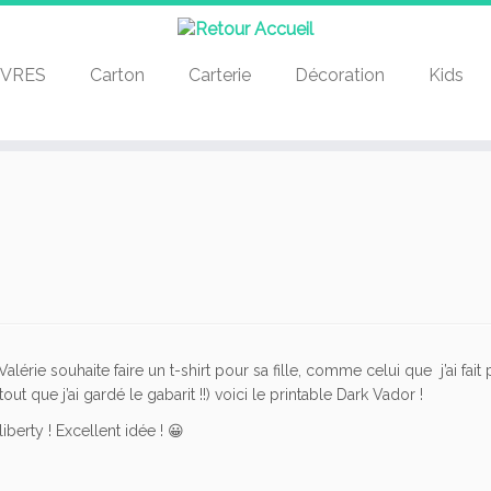
IVRES
Carton
Carterie
Décoration
Kids
alérie souhaite faire un t-shirt pour sa fille, comme celui que j’ai fai
out que j’ai gardé le gabarit !!) voici le printable Dark Vador !
iberty ! Excellent idée ! 😀