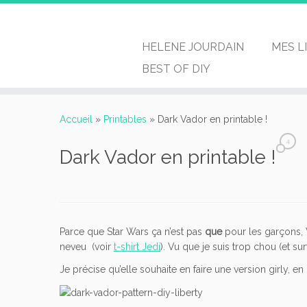
HELENE JOURDAIN
MES L
BEST OF DIY
Passer
au
Accueil
»
Printables
»
Dark Vador en printable !
contenu
4
Dark Vador en printable !
Parce que Star Wars ça n’est pas
que
pour les garçons, V
neveu (voir
t-shirt Jedi
). Vu que je suis trop chou (et surt
Je précise qu’elle souhaite en faire une version girly, en l