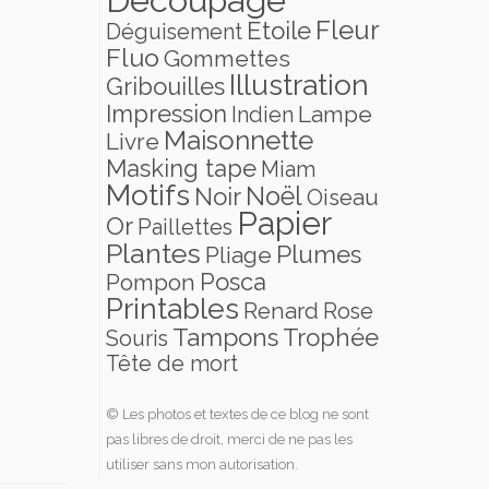
Fleur
Etoile
Déguisement
Fluo
Gommettes
Illustration
Gribouilles
Impression
Lampe
Indien
Maisonnette
Livre
Masking tape
Miam
Motifs
Noël
Noir
Oiseau
Papier
Or
Paillettes
Plantes
Plumes
Pliage
Posca
Pompon
Printables
Renard
Rose
Tampons
Trophée
Souris
Tête de mort
© Les photos et textes de ce blog ne sont
pas libres de droit, merci de ne pas les
utiliser sans mon autorisation.