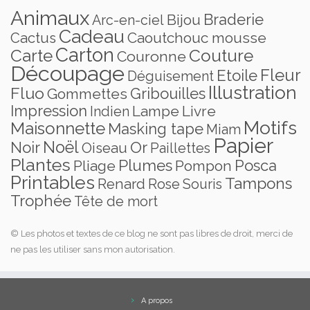
Animaux
Braderie
Bijou
Arc-en-ciel
Cadeau
Caoutchouc mousse
Cactus
Carton
Carte
Couture
Couronne
Découpage
Fleur
Etoile
Déguisement
Illustration
Fluo
Gribouilles
Gommettes
Impression
Lampe
Livre
Indien
Motifs
Maisonnette
Masking tape
Miam
Papier
Noël
Noir
Or
Oiseau
Paillettes
Plantes
Plumes
Posca
Pliage
Pompon
Printables
Tampons
Renard
Rose
Souris
Trophée
Tête de mort
© Les photos et textes de ce blog ne sont pas libres de droit, merci de
ne pas les utiliser sans mon autorisation.
A propos