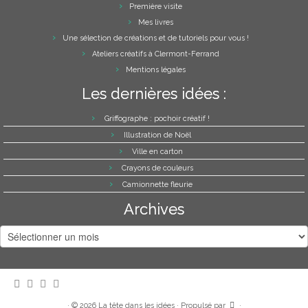
Première visite
Mes livres
Une sélection de créations et de tutoriels pour vous !
Ateliers créatifs à Clermont-Ferrand
Mentions légales
Les dernières idées :
Griffographe : pochoir créatif !
Illustration de Noël
Ville en carton
Crayons de couleurs
Camionnette fleurie
Archives
Archives
·
© 2026
La tête dans les idées
·
Propulsé par
·