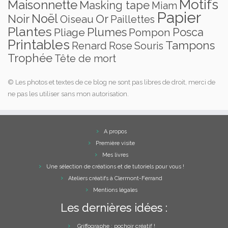
Motifs
Maisonnette
Masking tape
Miam
Papier
Noël
Noir
Or
Oiseau
Paillettes
Plantes
Plumes
Posca
Pliage
Pompon
Printables
Tampons
Renard
Rose
Souris
Trophée
Tête de mort
© Les photos et textes de ce blog ne sont pas libres de droit, merci de
ne pas les utiliser sans mon autorisation.
A propos
Première visite
Mes livres
Une sélection de créations et de tutoriels pour vous !
Ateliers créatifs à Clermont-Ferrand
Mentions légales
Les dernières idées :
Griffographe : pochoir créatif !