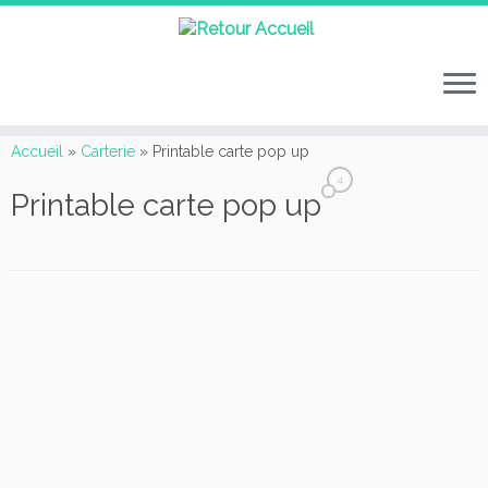
Passer
au
Accueil
»
Carterie
»
Printable carte pop up
contenu
4
Printable carte pop up