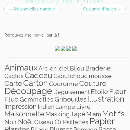
Parcourir les articles
←
Maisonnettes d’amour
Costume d’indien
→
Retrouvez-moi par-ci, par là !
Animaux
Braderie
Bijou
Arc-en-ciel
Cadeau
Caoutchouc mousse
Cactus
Carton
Carte
Couture
Couronne
Découpage
Fleur
Etoile
Déguisement
Illustration
Fluo
Gribouilles
Gommettes
Impression
Lampe
Livre
Indien
Motifs
Maisonnette
Masking tape
Miam
Papier
Noël
Noir
Or
Oiseau
Paillettes
Plantes
Plumes
Posca
Pliage
Pompon