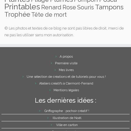
Printables
Tampons
Renard
Rose
Souris
Trophée
Tête de mort
© Les photos et textes de ce blog ne sont pas libres de droit, merci de
ne pas les utiliser sans mon autorisation.
A propos
Première visite
Mes livres
Une sélection de créations et de tutoriels pour vous !
Ateliers créatifs à Clermont-Ferrand
Mentions légales
Les dernières idées :
Griffographe : pochoir créatif !
Illustration de Noël
Ville en carton