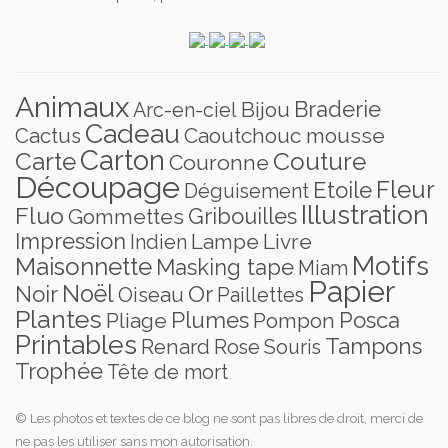
Animaux
Braderie
Bijou
Arc-en-ciel
Cadeau
Caoutchouc mousse
Cactus
Carton
Carte
Couture
Couronne
Découpage
Fleur
Etoile
Déguisement
Illustration
Fluo
Gribouilles
Gommettes
Impression
Lampe
Livre
Indien
Motifs
Maisonnette
Masking tape
Miam
Papier
Noël
Noir
Or
Oiseau
Paillettes
Plantes
Plumes
Posca
Pliage
Pompon
Printables
Tampons
Renard
Rose
Souris
Trophée
Tête de mort
© Les photos et textes de ce blog ne sont pas libres de droit, merci de
ne pas les utiliser sans mon autorisation.