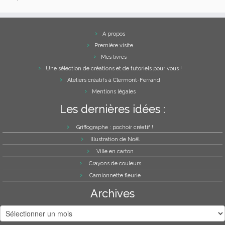
A propos
Première visite
Mes livres
Une sélection de créations et de tutoriels pour vous !
Ateliers créatifs à Clermont-Ferrand
Mentions légales
Les dernières idées :
Griffographe : pochoir créatif !
Illustration de Noël
Ville en carton
Crayons de couleurs
Camionnette fleurie
Archives
Archives