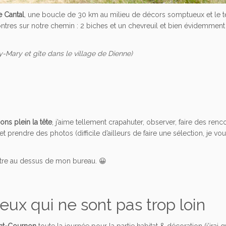
e Cantal
, une boucle de 30 km au milieu de décors somptueux et le 
ontres sur notre chemin : 2 biches et un chevreuil et bien évidemment
y-Mary et gîte dans le village de Dienne)
ons plein la tête
, j’aime tellement crapahuter, observer, faire des renc
prendre des photos (difficile d’ailleurs de faire une sélection, je voul
tre au dessus de mon bureau. 😀
eux qui ne sont pas trop loin
ont-Cournon
toute la journée pour la partie habitat & décoration (j’irai 