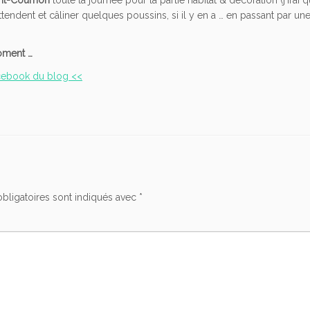
endent et câliner quelques poussins, si il y en a … en passant par une
moment …
acebook du blog <<
bligatoires sont indiqués avec
*