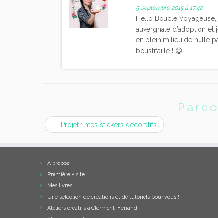
5 septembre 2015 à 17:42
Hello Boucle Voyageuse, je 
auvergnate d’adoption et 
en plein milieu de nulle p
boustifaille ! 😀
Parco
←
Projet : mes stickers décoratifs
A propos
Première visite
Mes livres
Une sélection de créations et de tutoriels pour vous !
Ateliers créatifs à Clermont-Ferrand