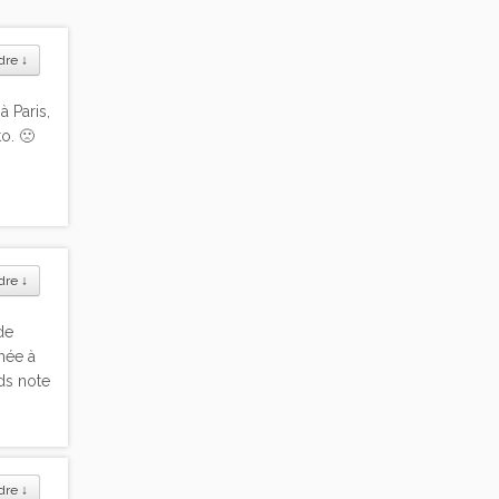
dre
↓
 Paris,
o. 🙁
dre
↓
de
nnée à
nds note
dre
↓