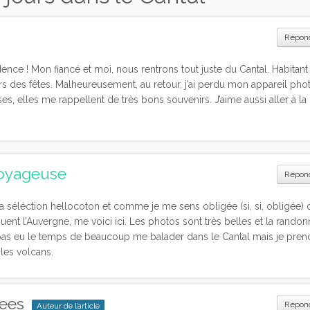
Répon
ce ! Mon fiancé et moi, nous rentrons tout juste du Cantal. Habitant à
s des fêtes. Malheureusement, au retour, j’ai perdu mon appareil phot
ses, elles me rappellent de très bons souvenirs. J’aime aussi aller à la
Voyageuse
Répon
a séléction hellocoton et comme je me sens obligée (si, si, obligée) 
quent l’Auvergne, me voici ici. Les photos sont très belles et la rando
n’ai pas eu le temps de beaucoup me balader dans le Cantal mais je pre
les volcans.
dees
Répon
Auteur de l’article