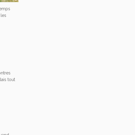
temps
 les
ontres
ais tout
quand