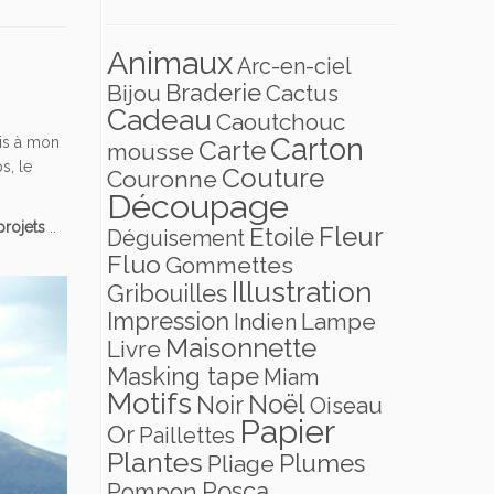
Animaux
Arc-en-ciel
Braderie
Bijou
Cactus
Cadeau
Caoutchouc
Carton
uis à mon
Carte
mousse
s, le
Couture
Couronne
Découpage
projets
..
Fleur
Etoile
Déguisement
Fluo
Gommettes
Illustration
Gribouilles
Impression
Lampe
Indien
Maisonnette
Livre
Masking tape
Miam
Motifs
Noël
Noir
Oiseau
Papier
Or
Paillettes
Plantes
Plumes
Pliage
Posca
Pompon