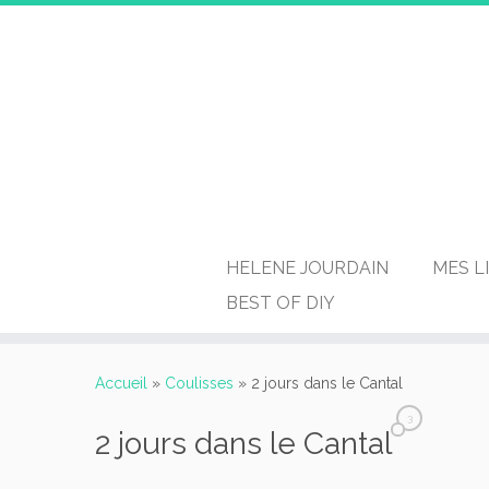
HELENE JOURDAIN
MES L
BEST OF DIY
Passer
au
Accueil
»
Coulisses
»
2 jours dans le Cantal
contenu
3
2 jours dans le Cantal