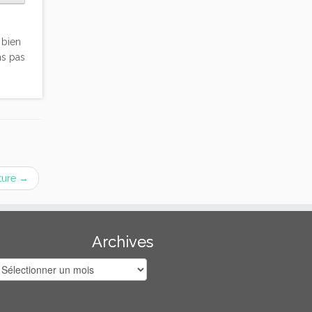
 bien
ns pas
ture
→
Archives
rchives