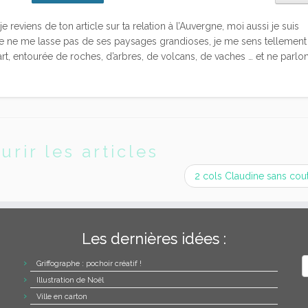
reviens de ton article sur ta relation à l’Auvergne, moi aussi je suis
je ne me lasse pas de ses paysages grandioses, je me sens tellement
art, entourée de roches, d’arbres, de volcans, de vaches … et ne parlo
urir les articles
2 cols Claudine sans cou
Les dernières idées :
A
Griffographe : pochoir créatif !
Illustration de Noël
Ville en carton