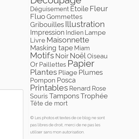
Fleur
Etoile
Déguisement
Fluo
Gommettes
Illustration
Gribouilles
Impression
Lampe
Indien
Maisonnette
Livre
Masking tape
Miam
Motifs
Noël
Noir
Oiseau
Papier
Or
Paillettes
Plantes
Plumes
Pliage
Posca
Pompon
Printables
Renard
Rose
Tampons
Trophée
Souris
Tête de mort
© Les photos et textes de ce blog ne sont
pas libres de droit, merci de ne pas les
utiliser sans mon autorisation.