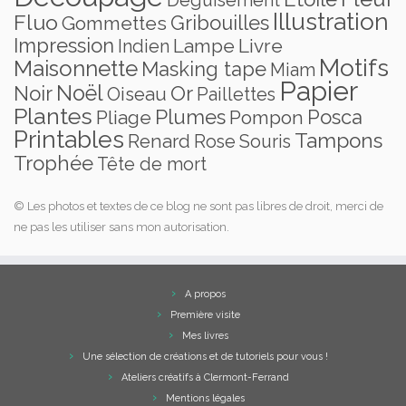
Déguisement
Illustration
Fluo
Gribouilles
Gommettes
Impression
Lampe
Livre
Indien
Motifs
Maisonnette
Masking tape
Miam
Papier
Noël
Noir
Or
Oiseau
Paillettes
Plantes
Plumes
Posca
Pliage
Pompon
Printables
Tampons
Renard
Rose
Souris
Trophée
Tête de mort
© Les photos et textes de ce blog ne sont pas libres de droit, merci de
ne pas les utiliser sans mon autorisation.
A propos
Première visite
Mes livres
Une sélection de créations et de tutoriels pour vous !
Ateliers créatifs à Clermont-Ferrand
Mentions légales