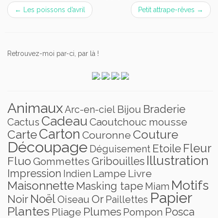
←
Les poissons d’avril
Petit attrape-rêves
→
Retrouvez-moi par-ci, par là !
Animaux
Braderie
Bijou
Arc-en-ciel
Cadeau
Caoutchouc mousse
Cactus
Carton
Carte
Couture
Couronne
Découpage
Fleur
Etoile
Déguisement
Illustration
Fluo
Gribouilles
Gommettes
Impression
Lampe
Livre
Indien
Motifs
Maisonnette
Masking tape
Miam
Papier
Noël
Noir
Or
Oiseau
Paillettes
Plantes
Plumes
Posca
Pliage
Pompon