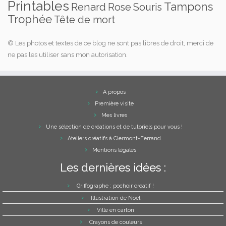
Printables
Tampons
Renard
Rose
Souris
Trophée
Tête de mort
© Les photos et textes de ce blog ne sont pas libres de droit, merci de
ne pas les utiliser sans mon autorisation.
A propos
Première visite
Mes livres
Une sélection de créations et de tutoriels pour vous !
Ateliers créatifs à Clermont-Ferrand
Mentions légales
Les dernières idées :
Griffographe : pochoir créatif !
Illustration de Noël
Ville en carton
Crayons de couleurs