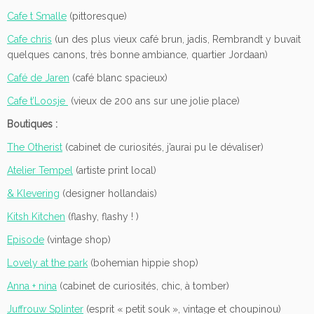
Cafe t Smalle
(pittoresque)
Cafe chris
(un des plus vieux café brun, jadis, Rembrandt y buvait
quelques canons, très bonne ambiance, quartier Jordaan)
Café de Jaren
(café blanc spacieux)
Cafe t’Loosje
(vieux de 200 ans sur une jolie place)
Boutiques :
The Otherist
(cabinet de curiosités, j’aurai pu le dévaliser)
Atelier Tempel
(artiste print local)
& Klevering
(designer hollandais)
Kitsh Kitchen
(flashy, flashy ! )
Episode
(vintage shop)
Lovely at the park
(bohemian hippie shop)
Anna + nina
(cabinet de curiosités, chic, à tomber)
Juffrouw Splinter
(esprit « petit souk », vintage et choupinou)