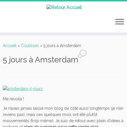
Passer
au
Accueil
»
Coulisses
»
5 jours à Amsterdam
contenu
2
5 jours à Amsterdam
Me revoilà !
Je n’avais jamais laissé mon blog de côté aussi longtemps (je n’en
reviens pas), mais ces quelques mois ont été plutôt
mouvementés (trop même). Je suis de retour avec plein d’idées à
partager et
plein de surprises pour cette année 2015
.