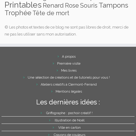
Printables
Tampons
Renard
Rose
Souris
Trophée
Tête de mort
© Les photos et textes de ce blog ne sont pas libres de droit, merci de
ne pas les utiliser sans mon autorisation.
A propos
Première visite
Mes livres
Une sélection de créations et de tutoriels pour vous !
Ateliers créatifs à Clermont-Ferrand
Mentions légales
Les dernières idées :
Griffographe : pochoir créatif !
Illustration de Noël
Ville en carton
Crayons de couleurs