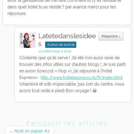
avoir la gentillesse de me dire comment tu t’y es rendue et
dans quel hôtel tu as résidé ? par avance merci pour tes
réponses.
Latetedanslesidee
Répondre
↓
s
Auteur de l’article
21 juillet 2015 à 16:31
Contente que ça te serve ! J’ai été moi aussi ravie de
trouver des infos utiles sur d’autres blogs ! Je suis parti
en avion (lowcost « Hop »), j’ai séjourné à l’hôtel
Expresso :
http://www.hotelespresso.nl/fr/index.html
(chambre et sdb impeccable, pas loin du centre, nous
avons tout visité à pied) Bon voyage ! 😀
Parcourir les articles
←
Noël en papier #2