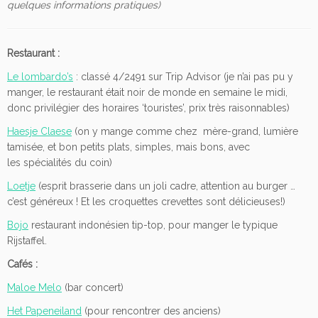
quelques informations pratiques)
Restaurant :
Le lombardo’s
: classé 4/2491 sur Trip Advisor (je n’ai pas pu y
manger, le restaurant était noir de monde en semaine le midi,
donc privilégier des horaires ‘touristes’, prix très raisonnables)
Haesje Claese
(on y mange comme chez mère-grand, lumière
tamisée, et bon petits plats, simples, mais bons, avec
les spécialités du coin)
Loetje
(esprit brasserie dans un joli cadre, attention au burger …
c’est généreux ! Et les croquettes crevettes sont délicieuses!)
Bojo
restaurant indonésien tip-top, pour manger le typique
Rijstaffel.
Cafés :
Maloe Melo
(bar concert)
Het Papeneiland
(pour rencontrer des anciens)