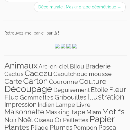
Déco murale : Masking tape géométrique
→
Retrouvez-moi par-ci, par là !
Animaux
Braderie
Bijou
Arc-en-ciel
Cadeau
Caoutchouc mousse
Cactus
Carton
Carte
Couture
Couronne
Découpage
Fleur
Etoile
Déguisement
Illustration
Fluo
Gribouilles
Gommettes
Impression
Lampe
Livre
Indien
Motifs
Maisonnette
Masking tape
Miam
Papier
Noël
Noir
Or
Oiseau
Paillettes
Plantes
Plumes
Posca
Pliage
Pompon