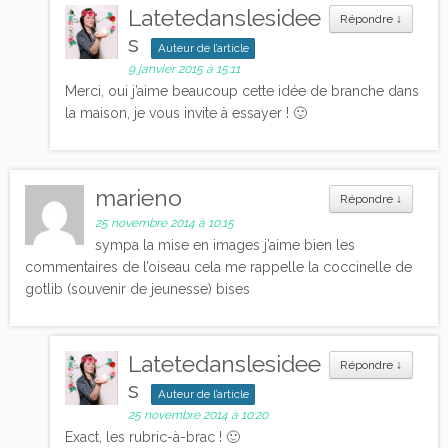
Latetedanslesidee
Répondre
↓
s
Auteur de l’article
9 janvier 2015 à 15:11
Merci, oui j’aime beaucoup cette idée de branche dans
la maison, je vous invite à essayer ! 🙂
marieno
Répondre
↓
25 novembre 2014 à 10:15
sympa la mise en images j’aime bien les
commentaires de l’oiseau cela me rappelle la coccinelle de
gotlib (souvenir de jeunesse) bises
Latetedanslesidee
Répondre
↓
s
Auteur de l’article
25 novembre 2014 à 10:20
Exact, les rubric-à-brac ! 🙂