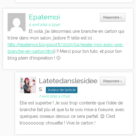
Epatemoi
Répondre
↓
5 avril 2015 à 23:40
Et voilà, j’ai désormais une branche en carton qui
trône dans mon salon, j’adore !!! (elle est ici :
http://epatemoi.blogspot.fr/2015/04/epate-moi-avec-une-
branche-en-carton.html
) !! Merci pour ton tuto, et pour ton
blog plein d’inspiration ! 🙂
Latetedanslesidee
Répondre
↓
s
Auteur de l’article
7 avril 2015 à 07:40
Elle est superbe ! Je suis trop contente que l’idée de
branche t’ait plu et que tu te sois mise à l’oeuvre, avec
quelques oiseaux dessus ce sera parfait. 😉 C’est
trooooooop chouette ! Vive le carton !