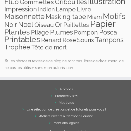
Illustration
Fluo
Gribouilles
Gommettes
Impression
Lampe
Livre
Indien
Motifs
Maisonnette
Masking tape
Miam
Papier
Noël
Noir
Or
Oiseau
Paillettes
Plantes
Plumes
Posca
Pliage
Pompon
Printables
Tampons
Renard
Rose
Souris
Trophée
Tête de mort
© Les photos et textes de ce blog ne sont pas libres de droit, merci de
ne pas les utiliser sans mon autorisation.
A propos
Première visite
Mes livres
Une sélection de créations et de tutoriels pour vous !
Ateliers créatifs à Clermont-Ferrand
Mentions légales