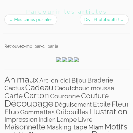
Parcourir les articles
←
Mes cartes postales
Diy : Photobooth !
→
Retrouvez-moi par-ci, par là !
Animaux
Braderie
Bijou
Arc-en-ciel
Cadeau
Caoutchouc mousse
Cactus
Carton
Carte
Couture
Couronne
Découpage
Fleur
Etoile
Déguisement
Illustration
Fluo
Gribouilles
Gommettes
Impression
Lampe
Livre
Indien
Motifs
Maisonnette
Masking tape
Miam