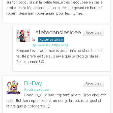
sur ton blog… sinon la petite feuille très découpée en bas à
droite, entre l’églantier et le lierre, c’est le géranium herbe à
robert (Géranium robertianum pour les intimes).
Latetedanslesidee
Répondre
↓
s
Auteur de l’article
25 novembre 2015 à 16:03
Bonjour Lisa, 1000 mercis pour l’info, c’est de loin ma
feuille préférée ! Je suis ravie que le blog te plaise !
Belle journée ! 😀
Di-Day
Répondre
↓
8 août 2014 à 12:14
Haaaa! O_O, je suis trop fan! j’adore!! Trop chouette
cette illu! J’en imprimerais 2, un que je laisserais tel quel et
l’autre que je colorierais! 🙂