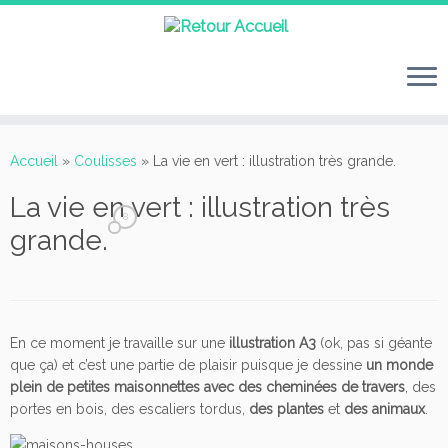
Passer
au
Accueil
»
Coulisses
»
La vie en vert : illustration très grande.
contenu
La vie en vert : illustration très
8
grande.
En ce moment je travaille sur une
illustration A3
(ok, pas si géante
que ça) et c’est une partie de plaisir puisque je dessine
un monde
plein de petites maisonnettes avec des cheminées de travers
, des
portes en bois, des escaliers tordus,
des plantes
et
des animaux
.