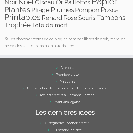
Papier
Noël
Noir
Or
Oiseau
Paillettes
Plantes
Plumes
Posca
Pliage
Pompon
Printables
Tampons
Renard
Rose
Souris
Trophée
Tête de mort
© Les photos et textes de ce blog ne sont pas libres de droit, merci de
ne pas les utiliser sans mon autorisation.
A propos
Première visite
Mes livres
Une sélection de créations et de tutoriels pour vous !
Ateliers créatifs à Clermont-Ferrand
Mentions légales
Les dernières idées :
Griffographe : pochoir créatif !
Illustration de Noël