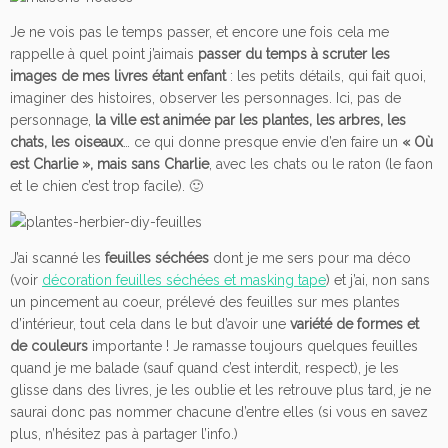
Je ne vois pas le temps passer, et encore une fois cela me
rappelle à quel point j’aimais
passer du temps à scruter les
images de mes livres étant enfant
: les petits détails, qui fait quoi,
imaginer des histoires, observer les personnages. Ici, pas de
personnage,
la ville est animée par les plantes, les arbres, les
chats, les oiseaux
… ce qui donne presque envie d’en faire un
« Où
est Charlie », mais sans Charlie
, avec les chats ou le raton (le faon
et le chien c’est trop facile). 🙂
J’ai scanné les
feuilles séchées
dont je me sers pour ma déco
(voir
décoration feuilles séchées et masking tape
) et j’ai, non sans
un pincement au coeur, prélevé des feuilles sur mes plantes
d’intérieur, tout cela dans le but d’avoir une
variété de formes et
de couleurs
importante ! Je ramasse toujours quelques feuilles
quand je me balade (sauf quand c’est interdit, respect), je les
glisse dans des livres, je les oublie et les retrouve plus tard, je ne
saurai donc pas nommer chacune d’entre elles (si vous en savez
plus, n’hésitez pas à partager l’info.)