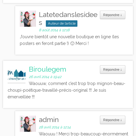
Latetedanslesidee
Répondre
↓
s
Auteur de l’article
8 août 2014 à 12:18
J’ouvre bientôt une nouvelle boutique en ligne (les
posters en feront partie !) 🙂 Merci !
Biroulegem
Répondre
↓
26 avril 2014 à 19:42
Waouuw, comment c’est trop trop mignon-beau-
choupi-poétique-travaillé-précis-original !!! Je suis
émerveillée !!!
admin
Répondre
↓
28 avril 2014 à 12:14
Waouuu ! Merci trop-beaucoup-énormément