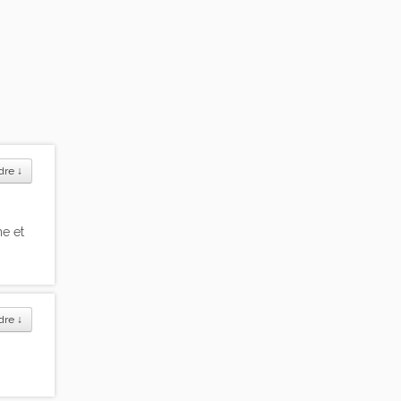
dre
↓
ne et
dre
↓