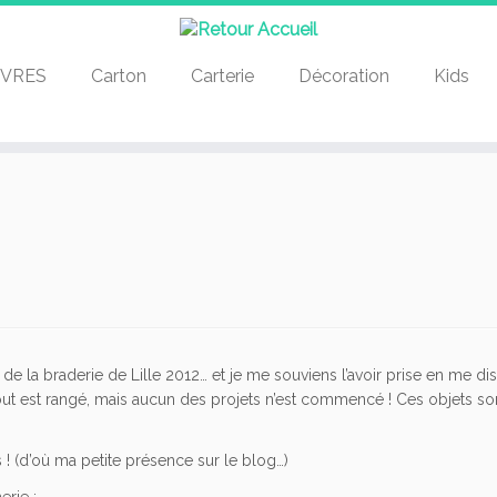
IVRES
Carton
Carterie
Décoration
Kids
de la braderie de Lille 2012… et je me souviens l’avoir prise en me di
out est rangé, mais aucun des projets n’est commencé ! Ces objets so
 ! (d’où ma petite présence sur le blog…)
erie :