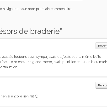
le navigateur pour mon prochain commentaire.
ésors de braderie
”
Répon
ouveautés toujours aussi sympa j’avais qd j’etais ado la même boîte
ù (peut-être chez ma grand-mére) j’avais peint l’extérieur en bleu mari
continuation
Répon
n’en ai encore rien fait 🙂