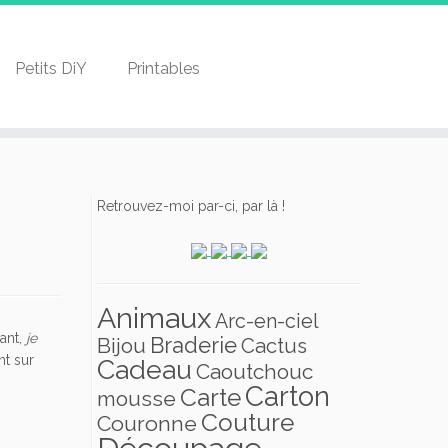
Petits DiY
Printables
Retrouvez-moi par-ci, par là !
Animaux
Arc-en-ciel
sant,
je
Braderie
Bijou
Cactus
nt sur
Cadeau
Caoutchouc
Carton
Carte
mousse
Couture
Couronne
Découpage