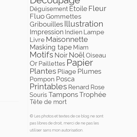
Fleur
Etoile
Déguisement
Fluo
Gommettes
Illustration
Gribouilles
Impression
Lampe
Indien
Maisonnette
Livre
Masking tape
Miam
Motifs
Noël
Noir
Oiseau
Papier
Or
Paillettes
Plantes
Plumes
Pliage
Posca
Pompon
Printables
Renard
Rose
Tampons
Trophée
Souris
Tête de mort
© Les photos et textes de ce blog ne sont
pas libres de droit, merci de ne pas les
utiliser sans mon autorisation.