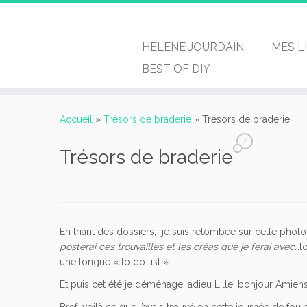
HELENE JOURDAIN
MES L
BEST OF DIY
Passer
au
Accueil
»
Trésors de braderie
»
Trésors de braderie
contenu
2
Trésors de braderie
En triant des dossiers, je suis retombée sur cette photo 
posterai ces trouvailles et les créas que je ferai avec
…t
une longue « to do list ».
Et puis cet été je déménage, adieu Lille, bonjour Amiens
Bref, voilà ce que j’avais trouvé en cette journée de fouin