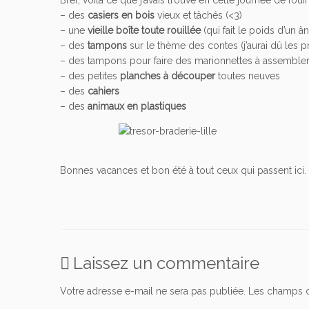
– des
casiers en bois
vieux et tâchés (<3)
– une
vieille boîte toute rouillée
(qui fait le poids d’un â
– des
tampons
sur le thème des contes (j’aurai dû les p
– des tampons pour faire des marionnettes à assembler
– des petites
planches à découper
toutes neuves
– des
cahiers
– des
animaux en plastiques
Bonnes vacances et bon été à tout ceux qui passent ici. 
Laissez un commentaire
Votre adresse e-mail ne sera pas publiée.
Les champs o