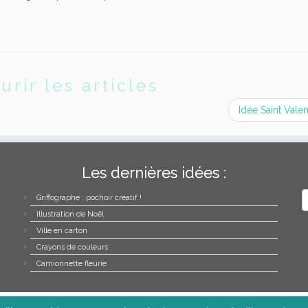
urir les articles
Idée Saint Valen
Les dernières idées :
A
Griffographe : pochoir créatif !
Illustration de Noël
Ville en carton
Crayons de couleurs
Camionnette fleurie
·
© 2026
La tête dans les idées
·
Propulsé par
·
Réalisé avec the
Thème Customizr
·