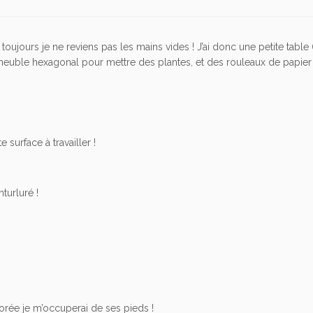
ujours je ne reviens pas les mains vides ! J’ai donc une petite table
t meuble hexagonal pour mettre des plantes, et des rouleaux de papier
 surface à travailler !
turluré !
dorée je m’occuperai de ses pieds !