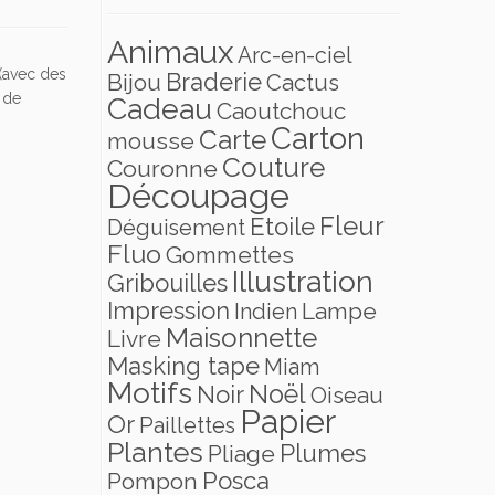
Animaux
Arc-en-ciel
 (avec des
Braderie
Bijou
Cactus
 de
Cadeau
Caoutchouc
Carton
Carte
mousse
Couture
Couronne
Découpage
Fleur
Etoile
Déguisement
Fluo
Gommettes
Illustration
Gribouilles
Impression
Lampe
Indien
Maisonnette
Livre
Masking tape
Miam
Motifs
Noël
Noir
Oiseau
Papier
Or
Paillettes
Plantes
Plumes
Pliage
Posca
Pompon