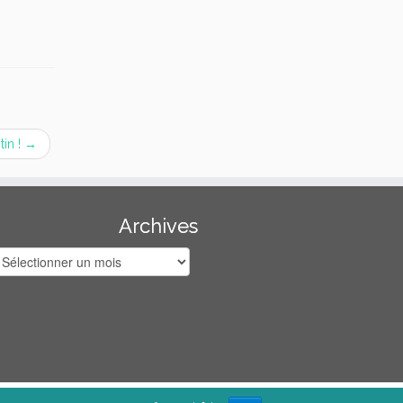
tin !
→
Archives
rchives