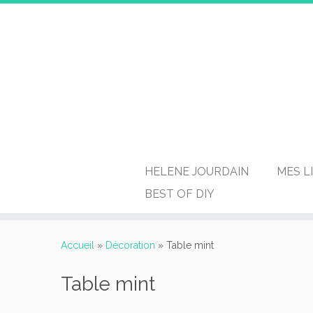
HELENE JOURDAIN
MES L
BEST OF DIY
Passer
au
Accueil
»
Décoration
»
Table mint
contenu
Table mint